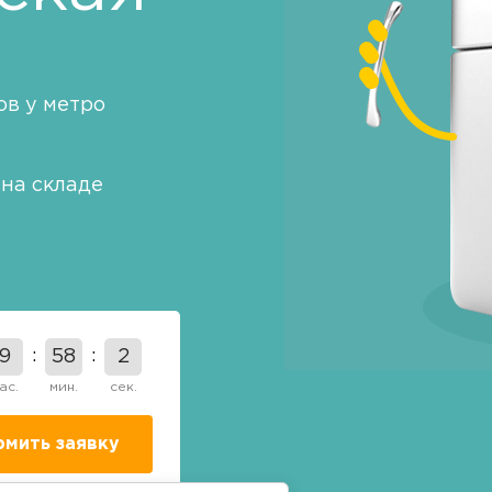
в у метро
на складе
9
58
1
ас.
мин.
сек.