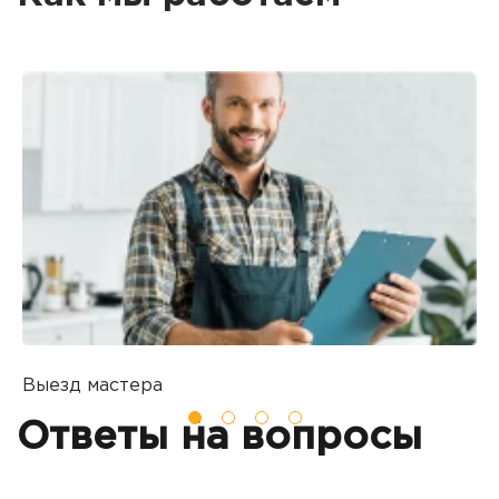
Выезд мастера
Б
Вы оставляете заявку на ремонт
П
Ответы на вопросы
о
т