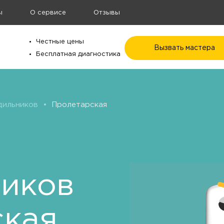
ы
О сервисе
Отзывы
Честные цены
Вызвать мастера
Бесплатная диагностика
дильников
•
Пролетарская
ников
ская