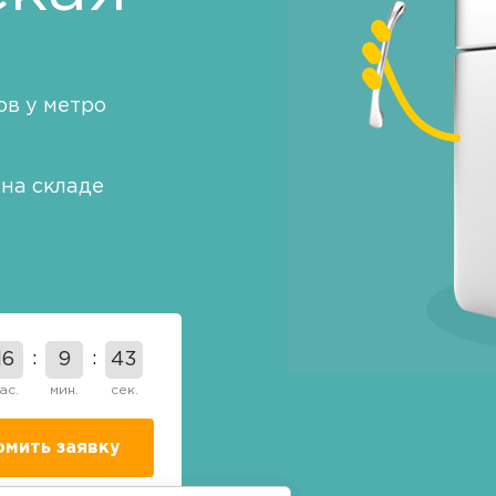
в у метро
на складе
16
9
42
ас.
мин.
сек.