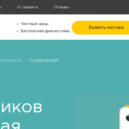
ы
О сервисе
Отзывы
Честные цены
Вызвать мастера
Бесплатная диагностика
дильников
•
Сухаревская
ников
ая