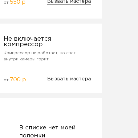
Вызвать мастера
550 р
от
Не включается
компрессор
Компрессор не работает, но свет
внутри камеры горит.
Вызвать мастера
700 р
от
В списке нет моей
поломки