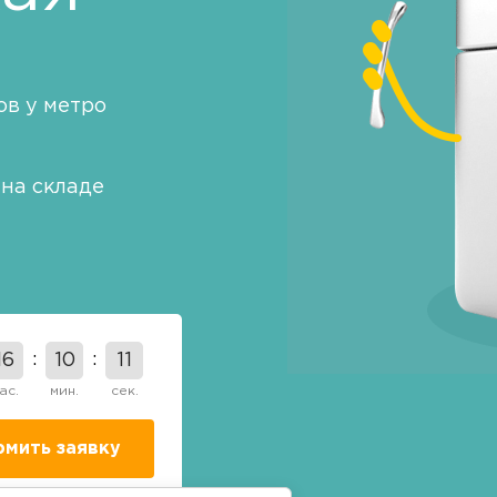
в у метро
на складе
16
10
10
ас.
мин.
сек.