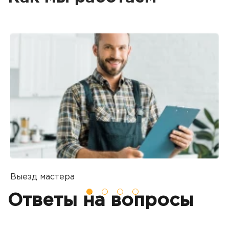
Выезд мастера
Б
Вы оставляете заявку на ремонт
П
Ответы на вопросы
о
т