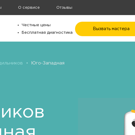
ы
О сервисе
Отзывы
Честные цены
Вызвать мастера
Бесплатная диагностика
дильников
•
Юго-Западная
ников
дная