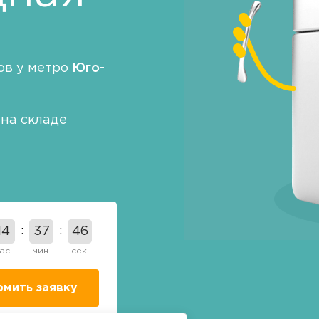
ов у метро
Юго-
на складе
14
37
45
ас.
мин.
сек.