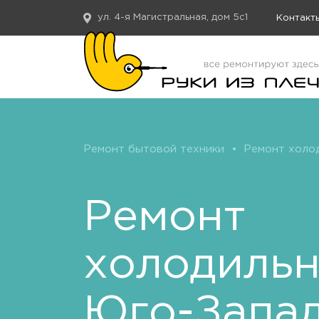
ул. 4-я Магистральная, дом 5с1
Контакт
Ремонт бытовой техники
•
Ремонт холо
Ремонт
холодиль
Юго-Запа